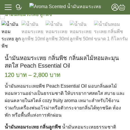
Skip
to
content
แรก
าทั้งหมด
แรก
วาม
าทั้งหมด
lobal Store
น้ำมันหอมระเหย กลิ่นพีช กลิ่นผลไม้หอมละมุน
วาม
สดใส Peach Essential Oil
lobal Store
Price
120
บาท
–
2,800
บาท
range:
น้ำมันหอมระเหยพีช Peach Essential Oil มอบกลิ่นผลไม้
120 บาท
หอมหวานอย่างเป็นธรรมชาติ ให้บรรยากาศสดใส สบาย และ
ผ่อนคลายในสไตล์ cozy fruity aroma เหมาะสำหรับใช้งาน
through
ร่วมกับเครื่องพ่นอโรม่าหรือตัวกระจายกลิ่นได้ทุกชนิด ห้อง
2,800 บาท
พัก หรือพื้นที่แห่งการพักผ่อน
น้ำมันหอมระเหย กลิ่นลูกพีช
น้ำมันหอมระเหยธรรมชาติ