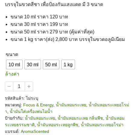
บรรจุในขวดสีชา เพื่อป้องกันแสงแดด มี 3 ขนาด
ขนาด 10 ml ราคา 120 บาท
ขนาด 30 ml ราคา 199 บาท
ขนาด 50 ml ราคา 279 บาท (คุ้มค่าที่สุด)
ขนาด 1 kg ราคา(ส่ง) 2,800 บาท บรรจุในขวดอลูมิเนียม
ขนาด
10 ml
30 ml
50 ml
1 kg
ล้างค่า
จำนวน
น้ำมัน
หอม
รหัสสินค้า:
ไม่ระบุ
ระเหย
หมวดหมู่:
Focus & Energy
,
น้ำมันหอมระเหย
,
น้ำมันหอมระเหยอโรม่
กลิ่น
า
,
น้ำมันใส่เครื่องพ่นไอน้ำ
พีช
ป้ายกำกับ:
น้ำมันหอมระเหย
,
น้ำมันหอมระเหย กลิ่นพีช
,
น้ำมันหอม
กลิ่น
ผล
ระเหยธรรมชาติ
,
น้ำมันหอมระเหยลูกพีช
,
น้ำมันหอมระเหยอโรม่า
ไม้
แบรนด์:
AromaScented