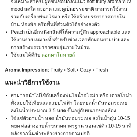
จึงเหมาะสำหรับผู้ที่ชื่นชอบกลิ่นแนว soft fruity aroma ที่ให้
mood สดใส สะอาด และดูเป็นธรรมชาติ สามารถใช้งาน
ร่วมกับเครื่องพ่นอโรม่า หรือใช้สร้างบรรยากาศภายใน
บ้าน ห้องพัก หรือพื้นที่ส่วนตัวได้อย่างลงตัว
Peach เป็นอีกหนึ่งกลิ่นที่ให้ความรู้สึก approachable และ
ใช้งานง่าย เหมาะทั้งสำหรับช่วงเวลาพักผ่อนยามบ่ายและ
การสร้างบรรยากาศอบอุ่นภายในบ้าน
ใช้ผสมได้ดีกับ
ดอกคาโมมายล์
Aroma Impression:
Fruity • Soft • Cozy • Fresh
แนะนำวิธีการใช้งาน
สามารถนำไปใช้กับเครื่องพ่นไอน้ำอโรม่า หรือ เตาอโรม่า
ทั้งแบบใช้เทียนและแบบไฟฟ้า โดยหยดน้ำมันหอมระเหย
ลงในน้ำประมาณ 3-5 หยด ขึ้นอยู่กับขนาดของห้อง
ใช้แช่ตัวอาบน้ำ หยด น้ำมันหอมระเหย ลงในน้ำอุ่น 10-15
หยด ต่ออ่างอาบน้ำขนาดมาตรฐาน นอนแช่ตัว 10-15 นาที
หลังจากนั้นชำระล้างร่างกายตามปกติ