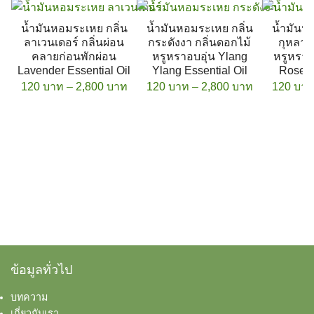
น้ำมันหอมระเหย กลิ่น
น้ำมันหอมระเหย กลิ่น
น้ำมันห
ลาเวนเดอร์ กลิ่นผ่อน
กระดังงา กลิ่นดอกไม้
กุหลาบ
คลายก่อนพักผ่อน
หรูหราอบอุ่น Ylang
หรูหราเ
Lavender Essential Oil
Ylang Essential Oil
Rose E
Price range: 120 บาท through 2,800 
Price range
120
บาท
–
2,800
บาท
120
บาท
–
2,800
บาท
120
บา
This product has multiple variants. The options
This product has multi
ข้อมูลทั่วไป
บทความ
เกี่ยวกับเรา