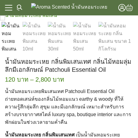
Skip
to
content
แรก
าทั้งหมด
แรก
วาม
าทั้งหมด
lobal Store
น้ำมันหอมระเหย กลิ่นพิมเสนเทศ กลิ่นไม้หอมลุ่ม
วาม
ลึกมีเอกลักษณ์ Patchouli Essential Oil
lobal Store
Price
120
บาท
–
2,800
บาท
range:
น้ำมันหอมระเหยพิมเสนเทศ Patchouli Essential Oil
120 บาท
ถ่ายทอดเสน่ห์ของกลิ่นไม้หอมแนว earthy & woody ที่ให้
ความรู้สึกลุ่มลึก สุขุม และมีเอกลักษณ์ เหมาะสำหรับการ
through
สร้างบรรยากาศสไตล์ luxury spa, boutique interior และการ
2,800 บาท
พักผ่อนในช่วงเวลายามค่ำคืน
น้ำมันหอมระเหย กลิ่นพิมเสนเทศ
เป็นน้ำมันหอมระเหย