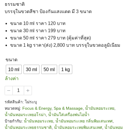
ธรรมชาติ
บรรจุในขวดสีชา ป้องกันแสงแดด มี 3 ขนาด
ขนาด 10 ml ราคา 120 บาท
ขนาด 30 ml ราคา 199 บาท
ขนาด 50 ml ราคา 279 บาท (คุ้มค่าที่สุด)
ขนาด 1 kg ราคา(ส่ง) 2,800 บาท บรรจุในขวดอลูมิเนียม
ขนาด
10 ml
30 ml
50 ml
1 kg
ล้างค่า
จำนวน
น้ำมัน
หอม
รหัสสินค้า:
ไม่ระบุ
ระเหย
หมวดหมู่:
Focus & Energy
,
Spa & Massage
,
น้ำมันหอมระเหย
,
กลิ่น
น้ำมันหอมระเหยอโรม่า
,
น้ำมันใส่เครื่องพ่นไอน้ำ
พิมเสน
ป้ายกำกับ:
น้ำมันหอมระเหย
,
น้ำมันหอมระเหย กลิ่นพิมเสนเทศ
,
เทศ
กลิ่น
น้ำมันหอมระเหยธรรมชาติ
,
น้ำมันหอมระเหยพิมเสนเทศ
,
น้ำมันหอม