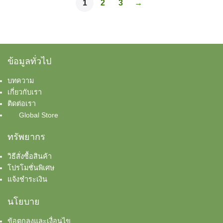
has
1
2,800 บาท
2
3
→
on
the
multiple
multiple
the
product
variants.
variants.
product
page
The
The
page
options
options
may
ข้อมูลทั่วไป
may
be
be
chosen
บทความ
chosen
เกี่ยวกับเรา
on
on
ติดต่อเรา
the
the
Global Store
product
product
page
ทรัพยากร
page
วิธีสั่งซื้อสินค้า
โปรโมชั่นพิเศษ
แจ้งชำระเงิน
นโยบาย
ข้อตกลงและเงื่อนไข