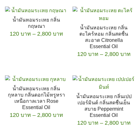
chosen
chosen
multiple
product
through
on
on
variants.
has
2,800 บาท
the
the
The
น้ำมันหอมระเหย กลิ่น
multiple
product
product
options
กฤษณา
น้ำมันหอมระเหย กลิ่น
variants.
page
page
Price
120
บาท
–
2,800
บาท
may
ตะไคร้หอม กลิ่นสดชื่น
The
สะอาด Citronella
range:
be
options
Essential Oil
This
120 บาท
chosen
Pri
may
120
บาท
–
2,800
บาท
product
through
on
ran
be
has
2,800 บาท
the
This
120
chosen
multiple
product
product
thr
on
variants.
page
has
2,8
the
The
น้ำมันหอมระเหย กลิ่น
multiple
product
options
กุหลาบ กลิ่นดอกไม้หรูหรา
น้ำมันหอมระเหย กลิ่นเปป
variants.
page
เหนือกาลเวลา Rose
may
เปอร์มินต์ กลิ่นสดชื่นเย็น
The
Essential Oil
สบาย Peppermint
be
Price
120
บาท
–
2,800
บาท
options
Essential Oil
chosen
range:
Pri
120
บาท
–
may
2,800
บาท
on
This
120 บาท
ran
be
the
product
This
through
120
chosen