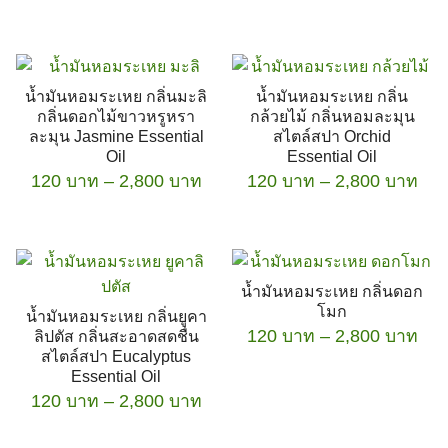
The
range:
This
options
120 บาท
product
may
through
has
2,800 บาท
be
น้ำมันหอมระเหย กลิ่นมะลิ
น้ำมันหอมระเหย กลิ่น
multiple
chosen
กลิ่นดอกไม้ขาวหรูหรา
กล้วยไม้ กลิ่นหอมละมุน
variants.
on
ละมุน Jasmine Essential
สไตล์สปา Orchid
The
the
Oil
Essential Oil
Price
Pri
120
บาท
–
options
2,800
บาท
120
บาท
–
product
2,800
บาท
range:
ran
may
page
This
This
120 บาท
120
be
product
product
through
thr
chosen
has
2,800 บาท
has
2,8
on
น้ำมันหอมระเหย กลิ่นดอก
multiple
multiple
the
โมก
น้ำมันหอมระเหย กลิ่นยูคา
variants.
variants.
product
Pri
120
บาท
–
2,800
บาท
ลิปตัส กลิ่นสะอาดสดชื่น
The
The
page
สไตล์สปา Eucalyptus
ran
options
options
Essential Oil
This
120
Price
120
บาท
–
may
2,800
บาท
may
product
thr
range:
be
be
has
2,8
This
120 บาท