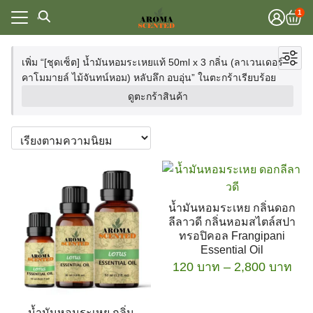
Skip
1
to
content
แรก
เพิ่ม “[ชุดเซ็ต] น้ำมันหอมระเหยแท้ 50ml x 3 กลิ่น (ลาเวนเดอร์
Focus & Energy
คาโมมายล์ ไม้จันทน์หอม) หลับลึก อบอุ่น” ในตะกร้าเรียบร้อย
าทั้งหมด
Sleep & Relaxation
แรก
ดูตะกร้าสินค้า
Spa & Massage
วาม
าทั้งหมด
Stress Relief
lobal Store
ชุดเซ็ตสุดคุ้ม
วาม
น้ำมันหอมระเหย
lobal Store
น้ำมันหอมระเหยอโรม่า
น้ำมันใส่เครื่องพ่นไอน้ำ
น้ำมันหอมระเหย กลิ่นดอก
น้ำมันหอมระเหยสำหรับเครื่องไอน้ำและผ้าเย็น
ลีลาวดี กลิ่นหอมสไตล์สปา
เครื่องพ่นไอน้ำ อโรม่า
ทรอปิคอล Frangipani
เตา อโรม่า
Essential Oil
เตา อโรม่า เซรามิค
Pri
120
บาท
–
2,800
บาท
อุปกรณ์เสริม
ran
ผลิตภัณฑ์ดูแลสุขภาพ
This
120
น้ำมันหอมระเหย กลิ่น