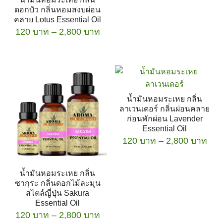
เทียนทีไลท์ Tea Lights
product
thr
ดอกบัว กลิ่นหอมสงบผ่อน
has
2,8
คลาย Lotus Essential Oil
multiple
Price
120
บาท
–
2,800
บาท
variants.
range:
The
This
120 บาท
options
product
through
may
has
2,800 บาท
be
multiple
น้ำมันหอมระเหย กลิ่น
chosen
variants.
ลาเวนเดอร์ กลิ่นผ่อนคลาย
on
The
ก่อนพักผ่อน Lavender
the
options
Essential Oil
product
Pri
may
120
บาท
–
2,800
บาท
page
ran
be
This
120
chosen
น้ำมันหอมระเหย กลิ่น
product
thr
on
ซากุระ กลิ่นดอกไม้ละมุน
has
2,8
the
สไตล์ญี่ปุ่น Sakura
multiple
product
Essential Oil
variants.
Price
120
บาท
–
page
2,800
บาท