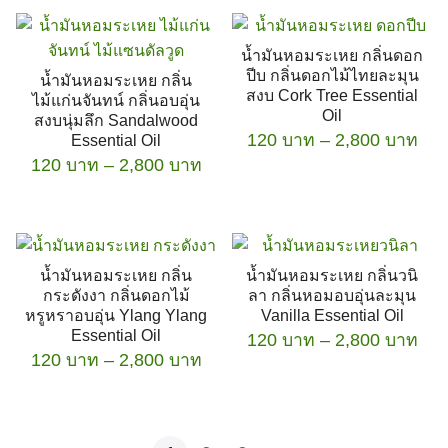
product
has
2,800 บาท
product
thr
on
page
multiple
has
2,8
the
น้ำมันหอมระเหย กลิ่นดอก
variants.
multiple
product
ปีบ กลิ่นดอกไม้ไทยละมุน
น้ำมันหอมระเหย กลิ่น
The
variants.
page
สงบ Cork Tree Essential
ไม้แก่นจันทน์ กลิ่นอบอุ่น
options
The
Oil
สงบนุ่มลึก Sandalwood
Pri
may
120
บาท
–
options
2,800
บาท
Essential Oil
ran
Price
120
บาท
–
be
2,800
บาท
may
This
120
range:
chosen
be
This
product
thr
120 บาท
on
chosen
product
has
2,8
through
the
on
has
2,800 บาท
multiple
product
the
น้ำมันหอมระเหย กลิ่น
น้ำมันหอมระเหย กลิ่นวนิ
multiple
variants.
page
product
กระดังงา กลิ่นดอกไม้
ลา กลิ่นหอมอบอุ่นละมุน
variants.
The
page
หรูหราอบอุ่น Ylang Ylang
Vanilla Essential Oil
The
options
Essential Oil
Pri
120
บาท
–
2,800
บาท
Price
120
บาท
–
options
2,800
บาท
may
ran
range:
may
be
This
120
This
120 บาท
be
chosen
product
thr
product
through
chosen
on
has
2,8