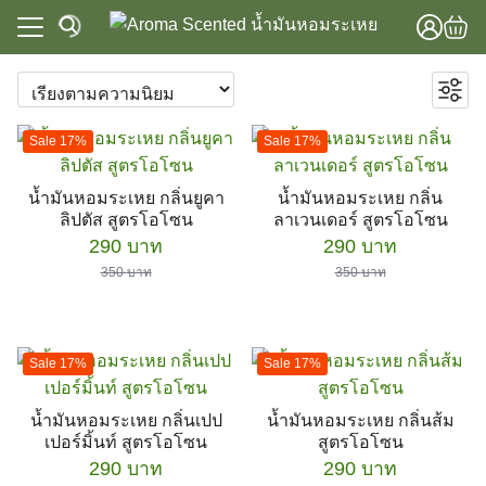
Skip
to
content
แรก
Focus & Energy
าทั้งหมด
Sleep & Relaxation
แรก
Sale 17%
Sale 17%
Spa & Massage
วาม
าทั้งหมด
Stress Relief
น้ำมันหอมระเหย กลิ่นยูคา
น้ำมันหอมระเหย กลิ่น
lobal Store
ชุดเซ็ตสุดคุ้ม
ลิปตัส สูตรโอโซน
ลาเวนเดอร์ สูตรโอโซน
วาม
น้ำมันหอมระเหย
Original
Current
Original
Current
290
บาท
290
บาท
lobal Store
น้ำมันหอมระเหยอโรม่า
price
price
price
price
350
บาท
350
บาท
was:
is:
was:
is:
น้ำมันใส่เครื่องพ่นไอน้ำ
350 บาท.
290 บาท.
350 บาท.
290 บาท.
น้ำมันหอมระเหยสำหรับเครื่องไอน้ำและผ้าเย็น
เครื่องพ่นไอน้ำ อโรม่า
Sale 17%
Sale 17%
เตา อโรม่า
เตา อโรม่า เซรามิค
น้ำมันหอมระเหย กลิ่นเปป
น้ำมันหอมระเหย กลิ่นส้ม
อุปกรณ์เสริม
เปอร์มิ้นท์ สูตรโอโซน
สูตรโอโซน
ผลิตภัณฑ์ดูแลสุขภาพ
Original
Current
Original
Current
290
บาท
290
บาท