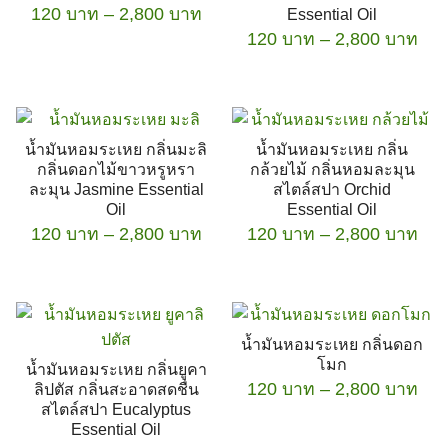
เทียนทีไลท์ Tea Lights
Price
120
บาท
–
2,800
บาท
options
Essential Oil
be
range:
Pri
120
บาท
–
may
2,800
บาท
chosen
This
120 บาท
ran
be
on
product
This
through
120
chosen
the
has
2,800 บาท
product
thr
on
product
multiple
has
2,8
the
page
น้ำมันหอมระเหย กลิ่นมะลิ
น้ำมันหอมระเหย กลิ่น
variants.
multiple
product
กลิ่นดอกไม้ขาวหรูหรา
กล้วยไม้ กลิ่นหอมละมุน
The
variants.
page
ละมุน Jasmine Essential
สไตล์สปา Orchid
options
The
Oil
Essential Oil
Price
Pri
120
บาท
–
may
2,800
บาท
120
บาท
–
options
2,800
บาท
range:
ran
be
may
This
This
120 บาท
120
chosen
be
product
product
through
thr
on
chosen
has
2,800 บาท
has
2,8
the
on
น้ำมันหอมระเหย กลิ่นดอก
multiple
multiple
product
the
โมก
น้ำมันหอมระเหย กลิ่นยูคา
variants.
variants.
page
product
Pri
120
บาท
–
2,800
บาท
ลิปตัส กลิ่นสะอาดสดชื่น
The
The
page
สไตล์สปา Eucalyptus
ran
options
options
Essential Oil
This
120