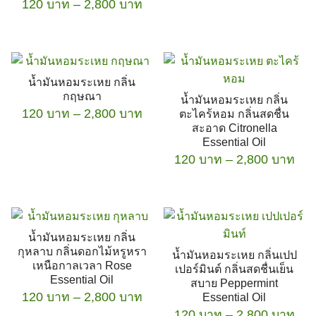
Price
120
บาท
–
may
2,800
บาท
may
product
thr
range:
be
be
has
2,8
This
120 บาท
chosen
chosen
multiple
product
through
on
on
variants.
has
2,800 บาท
the
the
The
น้ำมันหอมระเหย กลิ่น
multiple
product
product
options
กฤษณา
น้ำมันหอมระเหย กลิ่น
variants.
page
page
Price
120
บาท
–
2,800
บาท
may
ตะไคร้หอม กลิ่นสดชื่น
The
สะอาด Citronella
range:
be
options
Essential Oil
This
120 บาท
chosen
Pri
may
120
บาท
–
2,800
บาท
product
through
on
ran
be
has
2,800 บาท
the
This
120
chosen
multiple
product
product
thr
on
variants.
page
has
2,8
the
The
น้ำมันหอมระเหย กลิ่น
multiple
product
options
กุหลาบ กลิ่นดอกไม้หรูหรา
น้ำมันหอมระเหย กลิ่นเปป
variants.
page
เหนือกาลเวลา Rose
may
เปอร์มินต์ กลิ่นสดชื่นเย็น
The
Essential Oil
สบาย Peppermint
be
Price
120
บาท
–
2,800
บาท
options
Essential Oil
chosen
range:
Pri
120
บาท
–
may
2,800
บาท