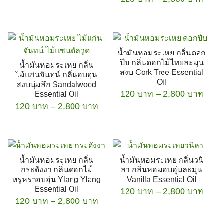
on
This
120 บาท
ran
be
the
product
This
through
120
chosen
product
has
2,800 บาท
product
thr
on
page
multiple
has
2,8
the
น้ำมันหอมระเหย กลิ่นดอก
variants.
multiple
product
ปีบ กลิ่นดอกไม้ไทยละมุน
น้ำมันหอมระเหย กลิ่น
The
variants.
page
สงบ Cork Tree Essential
ไม้แก่นจันทน์ กลิ่นอบอุ่น
options
The
Oil
สงบนุ่มลึก Sandalwood
Pri
may
120
บาท
–
options
2,800
บาท
Essential Oil
ran
Price
120
บาท
–
be
2,800
บาท
may
This
120
range:
chosen
be
This
product
thr
120 บาท
on
chosen
product
has
2,8
through
the
on
has
2,800 บาท
multiple
product
the
น้ำมันหอมระเหย กลิ่น
น้ำมันหอมระเหย กลิ่นวนิ
multiple
variants.
page
product
กระดังงา กลิ่นดอกไม้
ลา กลิ่นหอมอบอุ่นละมุน
variants.
The
page
หรูหราอบอุ่น Ylang Ylang
Vanilla Essential Oil
The
options
Essential Oil
Pri
120
บาท
–
2,800
บาท
Price
120
บาท
–
options
2,800
บาท
may
ran
range:
may
be
This
120