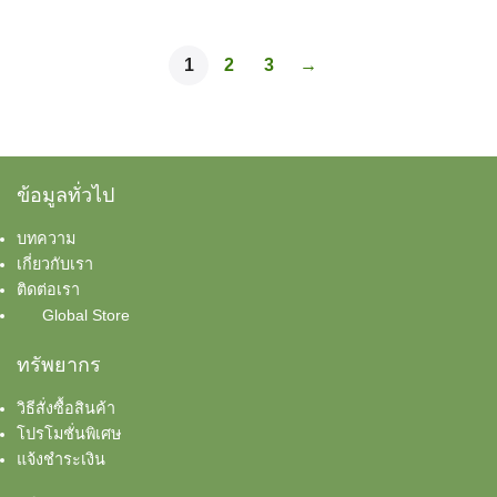
This
120 บาท
be
chosen
product
thr
product
through
chosen
on
has
2,8
has
1
2,800 บาท
2
3
→
on
the
multiple
multiple
the
product
variants.
variants.
product
page
The
The
page
options
options
may
ข้อมูลทั่วไป
may
be
be
chosen
บทความ
chosen
เกี่ยวกับเรา
on
on
ติดต่อเรา
the
the
Global Store
product
product
page
ทรัพยากร
page
วิธีสั่งซื้อสินค้า
โปรโมชั่นพิเศษ
แจ้งชำระเงิน