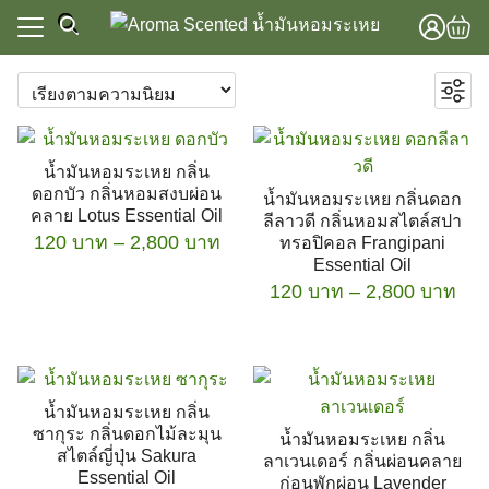
Skip
to
content
แรก
Focus & Energy
าทั้งหมด
Sleep & Relaxation
แรก
Spa & Massage
น้ำมันหอมระเหย กลิ่น
วาม
าทั้งหมด
Stress Relief
ดอกบัว กลิ่นหอมสงบผ่อน
น้ำมันหอมระเหย กลิ่นดอก
lobal Store
คลาย Lotus Essential Oil
ชุดเซ็ตสุดคุ้ม
ลีลาวดี กลิ่นหอมสไตล์สปา
วาม
Price
120
บาท
–
2,800
บาท
ทรอปิคอล Frangipani
น้ำมันหอมระเหย
lobal Store
Essential Oil
range:
น้ำมันหอมระเหยอโรม่า
Pri
This
120
บาท
–
2,800
บาท
120 บาท
น้ำมันใส่เครื่องพ่นไอน้ำ
ran
product
through
น้ำมันหอมระเหยสำหรับเครื่องไอน้ำและผ้าเย็น
This
120
has
2,800 บาท
เครื่องพ่นไอน้ำ อโรม่า
product
thr
multiple
เตา อโรม่า
has
2,8
variants.
เตา อโรม่า เซรามิค
น้ำมันหอมระเหย กลิ่น
multiple
The
ซากุระ กลิ่นดอกไม้ละมุน
อุปกรณ์เสริม
น้ำมันหอมระเหย กลิ่น
variants.
options
สไตล์ญี่ปุ่น Sakura
ลาเวนเดอร์ กลิ่นผ่อนคลาย
ผลิตภัณฑ์ดูแลสุขภาพ
The
Essential Oil
may
ก่อนพักผ่อน Lavender