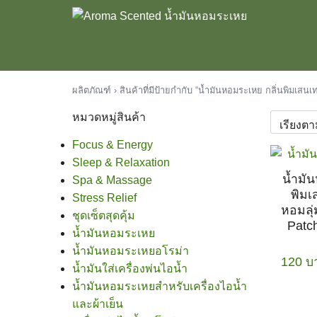
Skip
to
content
ผลิตภัณฑ์
›
สินค้าที่มีป้ายกำกับ “น้ำมันหอมระเหย กลิ่นพิมเสนเ
แรก
หมวดหมู่สินค้า
าทั้งหมด
วาม
Focus & Energy
Sleep & Relaxation
lobal Store
น้ำมั
Spa & Massage
พิมเ
Stress Relief
หอมลุ่
ชุดเซ็ตสุดคุ้ม
Patch
น้ำมันหอมระเหย
น้ำมันหอมระเหยอโรม่า
120
บ
น้ำมันใส่เครื่องพ่นไอน้ำ
น้ำมันหอมระเหยสำหรับเครื่องไอน้ำ
และผ้าเย็น