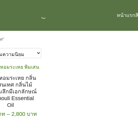
หน้าแรก
ส
ทศ”
นหอมระเหย กลิ่น
สนเทศ กลิ่นไม้
มลึกมีเอกลักษณ์
ouli Essential
Oil
Price
าท
–
2,800
บาท
range:
This
120 บาท
product
through