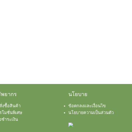
has
2,800 บาท
multiple
variants.
The
options
may
be
chosen
on
the
product
page
ัพยากร
นโยบาย
ีสั่งซื้อสินค้า
ข้อตกลงและเงื่อนไข
รโมชั่นพิเศษ
นโยบายความเป็นส่วนตัว
้งชำระเงิน