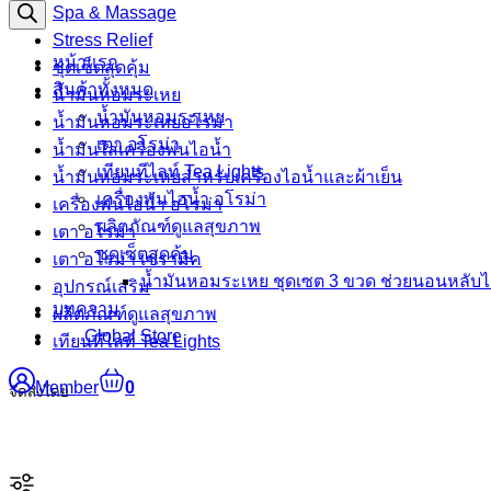
search
Spa & Massage
Stress Relief
หน้าแรก
ชุดเซ็ตสุดคุ้ม
สินค้าทั้งหมด
น้ำมันหอมระเหย
น้ำมันหอมระเหย
น้ำมันหอมระเหยอโรม่า
เตา อโรม่า
น้ำมันใส่เครื่องพ่นไอน้ำ
เทียนทีไลท์ Tea Lights
น้ำมันหอมระเหยสำหรับเครื่องไอน้ำและผ้าเย็น
เครื่องพ่นไอน้ำ อโรม่า
เครื่องพ่นไอน้ำ อโรม่า
ผลิตภัณฑ์ดูแลสุขภาพ
เตา อโรม่า
ชุดเซ็ตสุดคุ้ม
เตา อโรม่า เซรามิค
น้ำมันหอมระเหย ชุดเซต 3 ขวด ช่วยนอนหลับได
อุปกรณ์เสริม
บทความ
ผลิตภัณฑ์ดูแลสุขภาพ
Global Store
เทียนทีไลท์ Tea Lights
Member
0
จัดส่งโดย