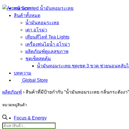
Skip
หน้าแรก
to
สินค้าทั้งหมด
content
น้ำมันหอมระเหย
เตา อโรม่า
เทียนทีไลท์ Tea Lights
เครื่องพ่นไอน้ำ อโรม่า
ผลิตภัณฑ์ดูแลสุขภาพ
ชุดเซ็ตสุดคุ้ม
น้ำมันหอมระเหย ชุดเซต 3 ขวด ช่วยนอนหลับได
บทความ
Global Store
ผลิตภัณฑ์
›
สินค้าที่มีป้ายกำกับ “น้ำมันหอมระเหย กลิ่นกระดังงา”
หมวดหมู่สินค้า
Focus & Energy
Products
Sleep & Relaxation