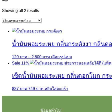
Sorted
Showing all 2 results
by
popularity
น้ำมันหอมระเหย กลิ่นกระดังงา กลิ่นดอ
Price
This
120
บาท
–
2,800
บาท
เลือกรูปแบบ
range:
product
Sale 11%
120 บาท
has
เซ็ตน้ำมันหอมระเหย กลิ่นดอกโมก กระ
through
multiple
2,800 บาท
variants.
The
Original
Current
837
บาท
749
บาท
หยิบใส่ตะกร้า
options
price
price
may
was:
is:
be
837 บาท.
749 บาท.
ข้อมูลทั่วไป