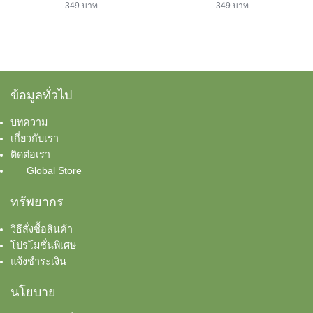
เทียนทีไลท์ Tea Lights
price
price
price
price
349
บาท
349
บาท
was:
is:
was:
is:
349 บาท.
249 บาท.
349 บาท.
249 บาท.
ข้อมูลทั่วไป
บทความ
เกี่ยวกับเรา
ติดต่อเรา
Global Store
ทรัพยากร
วิธีสั่งซื้อสินค้า
โปรโมชั่นพิเศษ
แจ้งชำระเงิน
นโยบาย