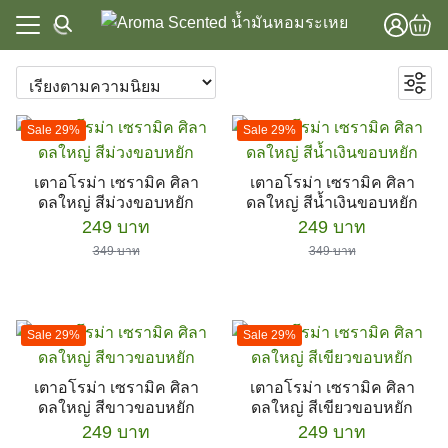
Skip
to
content
แรก
Focus & Energy
าทั้งหมด
Sleep & Relaxation
แรก
Sale 29%
Sale 29%
Spa & Massage
วาม
าทั้งหมด
Stress Relief
เตาอโรม่า เซรามิค ศิลา
เตาอโรม่า เซรามิค ศิลา
lobal Store
ชุดเซ็ตสุดคุ้ม
ดลใหญ่ สีม่วงขอบหยัก
ดลใหญ่ สีน้ำเงินขอบหยัก
วาม
น้ำมันหอมระเหย
Original
Current
Original
Current
249
บาท
249
บาท
lobal Store
น้ำมันหอมระเหยอโรม่า
price
price
price
price
349
บาท
349
บาท
was:
is:
was:
is:
น้ำมันใส่เครื่องพ่นไอน้ำ
349 บาท.
249 บาท.
349 บาท.
249 บาท.
น้ำมันหอมระเหยสำหรับเครื่องไอน้ำและผ้าเย็น
เครื่องพ่นไอน้ำ อโรม่า
Sale 29%
Sale 29%
เตา อโรม่า
เตา อโรม่า เซรามิค
เตาอโรม่า เซรามิค ศิลา
เตาอโรม่า เซรามิค ศิลา
อุปกรณ์เสริม
ดลใหญ่ สีขาวขอบหยัก
ดลใหญ่ สีเขียวขอบหยัก
ผลิตภัณฑ์ดูแลสุขภาพ
Original
Current
Original
Current
249
บาท
249
บาท