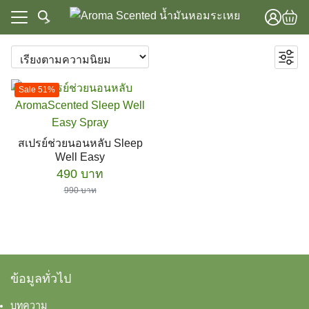
Skip
to
content
แรก
Focus & Energy
าทั้งหมด
Sleep & Relaxation
แรก
Sale 51%
Spa & Massage
วาม
าทั้งหมด
Stress Relief
lobal Store
ชุดเซ็ตสุดคุ้ม
วาม
สเปรย์ช่วยนอนหลับ Sleep
น้ำมันหอมระเหย
Well Easy
lobal Store
น้ำมันหอมระเหยอโรม่า
Original
Current
490
บาท
น้ำมันใส่เครื่องพ่นไอน้ำ
price
price
990
บาท
was:
is:
น้ำมันหอมระเหยสำหรับเครื่องไอน้ำและผ้าเย็น
990 บาท.
490 บาท.
เครื่องพ่นไอน้ำ อโรม่า
เตา อโรม่า
เตา อโรม่า เซรามิค
อุปกรณ์เสริม
ข้อมูลทั่วไป
ผลิตภัณฑ์ดูแลสุขภาพ
บทความ