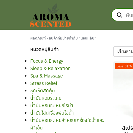
Skip
Products
to
search
content
ผลิตภัณฑ์
›
สินค้าที่มีป้ายกำกับ “นอนหลับ”
รก
หมวดหมู่สินค้า
าทั้งหมด
าม
Focus & Energy
Sale 51%
Sleep & Relaxation
lobal Store
Spa & Massage
Stress Relief
ชุดเซ็ตสุดคุ้ม
น้ำมันหอมระเหย
น้ำมันหอมระเหยอโรม่า
น้ำมันใส่เครื่องพ่นไอน้ำ
น้ำมันหอมระเหยสำหรับเครื่องไอน้ำและ
สเปร
ผ้าเย็น