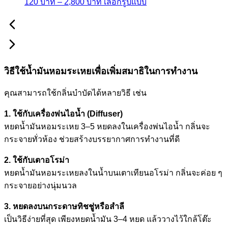
Price
This
120
บาท
–
2,800
บาท
เลือกรูปแบบ
chosen
range:
product
on
120 บาท
has
the
through
multiple
product
2,800 บาท
variants.
page
The
วิธีใช้น้ำมันหอมระเหยเพื่อเพิ่มสมาธิในการทำงาน
options
may
คุณสามารถใช้กลิ่นบำบัดได้หลายวิธี เช่น
be
1. ใช้กับเครื่องพ่นไอน้ำ (Diffuser)
chosen
หยดน้ำมันหอมระเหย 3–5 หยดลงในเครื่องพ่นไอน้ำ กลิ่นจะ
on
กระจายทั่วห้อง ช่วยสร้างบรรยากาศการทำงานที่ดี
the
product
2. ใช้กับเตาอโรม่า
page
หยดน้ำมันหอมระเหยลงในน้ำบนเตาเทียนอโรม่า กลิ่นจะค่อย ๆ
กระจายอย่างนุ่มนวล
3. หยดลงบนกระดาษทิชชู่หรือสำลี
เป็นวิธีง่ายที่สุด เพียงหยดน้ำมัน 3–4 หยด แล้ววางไว้ใกล้โต๊ะ