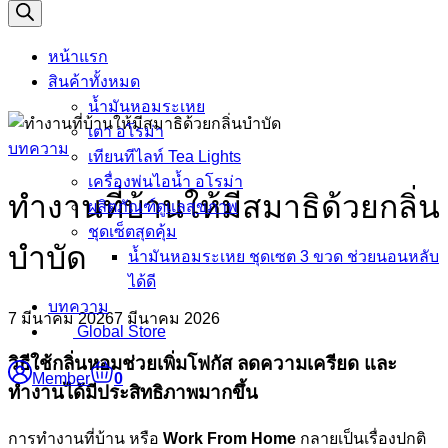
search
หน้าแรก
สินค้าทั้งหมด
น้ำมันหอมระเหย
เตา อโรม่า
บทความ
เทียนทีไลท์ Tea Lights
เครื่องพ่นไอน้ำ อโรม่า
ทำงานที่บ้านให้มีสมาธิด้วยกลิ่น
ผลิตภัณฑ์ดูแลสุขภาพ
ชุดเซ็ตสุดคุ้ม
บำบัด
น้ำมันหอมระเหย ชุดเซต 3 ขวด ช่วยนอนหลับ
ได้ดี
บทความ
7 มีนาคม 2026
7 มีนาคม 2026
Global Store
วิธีใช้กลิ่นหอมช่วยเพิ่มโฟกัส ลดความเครียด และ
Member
0
ทำงานได้มีประสิทธิภาพมากขึ้น
การทำงานที่บ้าน หรือ
Work From Home
กลายเป็นเรื่องปกติ