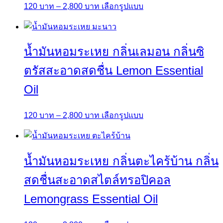
Price
This
120
บาท
–
2,800
บาท
เลือกรูปแบบ
chosen
range:
product
on
120 บาท
has
the
through
multiple
product
น้ำมันหอมระเหย กลิ่นเลมอน กลิ่นซิ
2,800 บาท
variants.
page
The
ตรัสสะอาดสดชื่น Lemon Essential
options
Oil
may
be
Price
This
120
บาท
–
2,800
บาท
เลือกรูปแบบ
chosen
range:
product
on
120 บาท
has
the
through
multiple
product
น้ำมันหอมระเหย กลิ่นตะไคร้บ้าน กลิ่น
2,800 บาท
variants.
page
The
สดชื่นสะอาดสไตล์ทรอปิคอล
options
Lemongrass Essential Oil
may
be