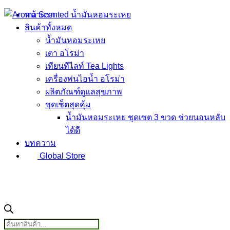
Skip
หน้าแรก
to
สินค้าทั้งหมด
content
น้ำมันหอมระเหย
เตา อโรม่า
เทียนทีไลท์ Tea Lights
เครื่องพ่นไอน้ำ อโรม่า
ผลิตภัณฑ์ดูแลสุขภาพ
ชุดเซ็ตสุดคุ้ม
น้ำมันหอมระเหย ชุดเซต 3 ขวด ช่วยนอนหลับ
ได้ดี
บทความ
Global Store
Products