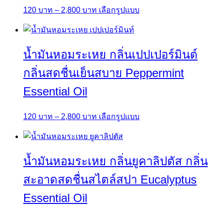
Price
This
120
บาท
–
2,800
บาท
เลือกรูปแบบ
range:
product
120 บาท
has
through
multiple
น้ำมันหอมระเหย กลิ่นเปปเปอร์มินต์
2,800 บาท
variants.
The
กลิ่นสดชื่นเย็นสบาย Peppermint
options
Essential Oil
may
be
Price
This
120
บาท
–
2,800
บาท
เลือกรูปแบบ
chosen
range:
product
on
120 บาท
has
the
through
multiple
product
น้ำมันหอมระเหย กลิ่นยูคาลิปตัส กลิ่น
2,800 บาท
variants.
page
The
สะอาดสดชื่นสไตล์สปา Eucalyptus
options
Essential Oil
may
be