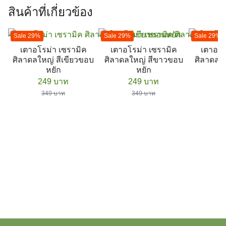
สินค้าที่เกี่ยวข้อง
Sale 29%
Sale 29%
Sale 29%
เตาอโรม่า เซรามิค
เตาอโรม่า เซรามิค
เตาอโร
ศิลาดลใหญ่ สีเขียวขอบ
ศิลาดลใหญ่ สีขาวขอบ
ศิลาดลใ
หยัก
หยัก
Original price was: 349 บาท.
Current price is: 249 บาท.
Original price was: 349 บาท
Current price is: 2
Or
249
บาท
249
บาท
2
349
บาท
349
บาท