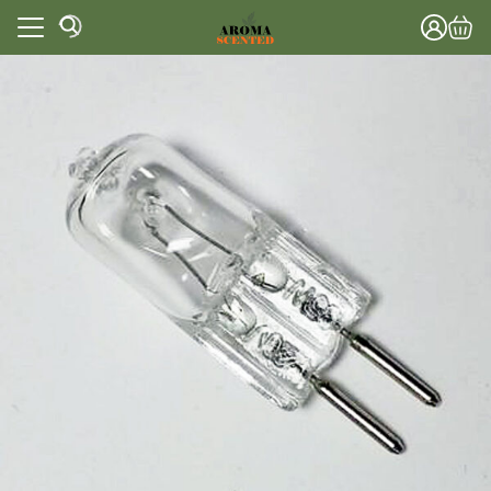
Skip
to
content
แรก
าทั้งหมด
แรก
วาม
าทั้งหมด
lobal Store
วาม
lobal Store