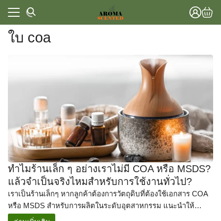
Skip
to
content
ใบ coa
แรก
าทั้งหมด
แรก
วาม
าทั้งหมด
lobal Store
วาม
lobal Store
ทำไมร้านเล็ก ๆ อย่างเราไม่มี COA หรือ MSDS?
แล้วจำเป็นจริงไหมสำหรับการใช้งานทั่วไป?
เราเป็นร้านเล็กๆ หากลูกค้าต้องการวัตถุดิบที่ต้องใช้เอกสาร COA
หรือ MSDS สำหรับการผลิตในระดับอุตสาหกรรม แนะนำให้
ติดต่อผู้ผลิตหรือโรงงานโดยตรง จะเหมาะสมกว่า