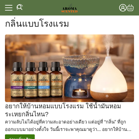
Skip
to
content
กลิ่นแบบโรงแรม
แรก
าทั้งหมด
แรก
วาม
าทั้งหมด
lobal Store
วาม
lobal Store
อยากให้บ้านหอมแบบโรงแรม ใช้น้ำมันหอม
ระเหยกลิ่นไหน?
ความลับไม่ได้อยู่ที่ความสะอาดอย่างเดียว แต่อยู่ที่ “กลิ่น” ที่ถูก
ออกแบบมาอย่างตั้งใจ วันนี้เราจะพาคุณมาดูว่า... อยากให้บ้าน
หอมเหมือนโรงแรม ต้องใช้น้ำมันหอมระเหยกลิ่นไหนบ้าง